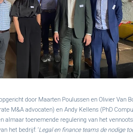
opgericht door Maarten Poulussen en Olivier Van Bo
ate M&A advocaten) en Andy Kellens (PhD Comput
en almaar toenemende regulering van het vennoot
an het bedrijf: ‘
Legal en finance teams de nodige to