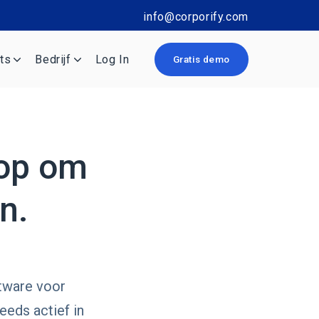
info@corporify.com
ts
Bedrijf
Log In
Gratis demo
 op om
n.
ftware voor
eeds actief in