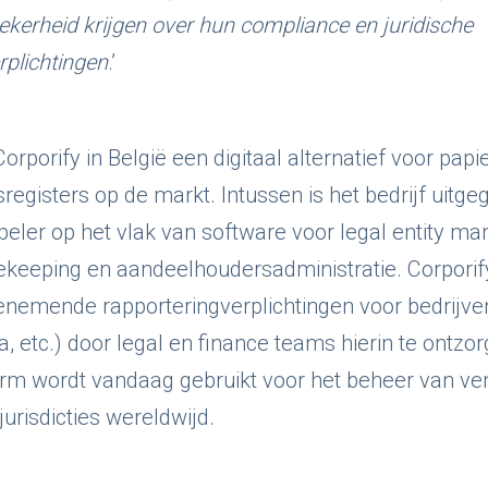
zekerheid krijgen over hun compliance en juridische
rplichtingen
.’
orporify in België een digitaal alternatief voor papi
egisters op de markt. Intussen is het bedrijf uitgeg
speler op het vlak van software voor legal entity m
keeping en aandeelhoudersadministratie. Corporify
enemende rapporteringverplichtingen voor bedrijve
, etc.) door legal en finance teams hierin te ontzo
form wordt vandaag gebruikt voor het beheer van 
urisdicties wereldwijd.