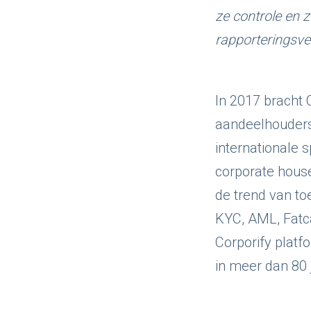
ze controle en 
rapporteringsve
In 2017 bracht C
aandeelhoudersr
internationale 
corporate house
de trend van to
KYC, AML, Fatca
Corporify plat
in meer dan 80 j