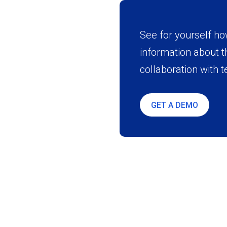
See for yourself h
information about t
collaboration with 
GET A DEMO