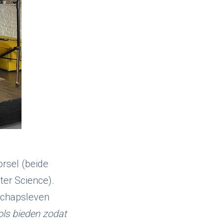
rsel (beide
er Science).
schapsleven
ols bieden zodat