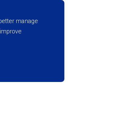
 better manage
d improve