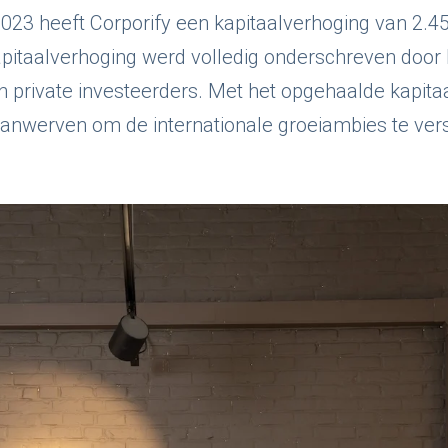
023 heeft Corporify een kapitaalverhoging van 2.4
pitaalverhoging werd volledig onderschreven door 
rivate investeerders. Met het opgehaalde kapitaal
anwerven om de internationale groeiambies te vers