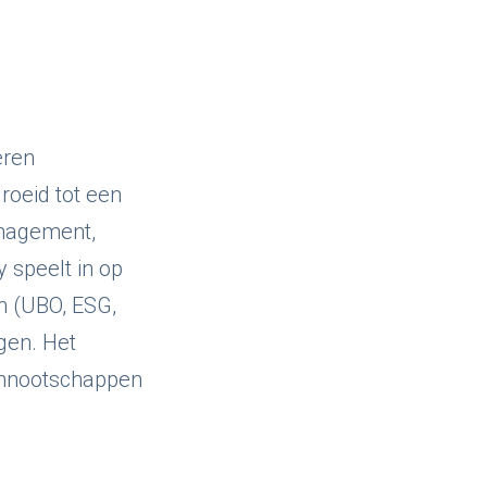
eren
roeid tot een
anagement,
 speelt in op
n (UBO, ESG,
rgen. Het
vennootschappen